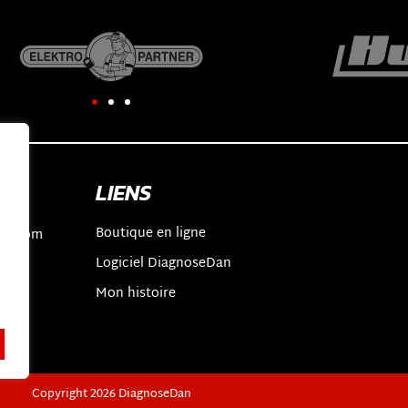
LIENS
Boutique en ligne
an.com
Logiciel DiagnoseDan
2
t
Mon histoire
Copyright 2026 DiagnoseDan