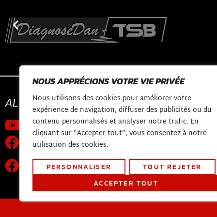
NOUS APPRÉCIONS VOTRE VIE PRIVÉE
Nous utilisons des cookies pour améliorer votre
ALLONS
CONNECTER
CONTACTER
expérience de navigation, diffuser des publicités ou du
contenu personnalisés et analyser notre trafic. En
Chaîne Youtube
shop@diagnosed
cliquant sur "Accepter tout", vous consentez à notre
Constructieweg 
la page Facebook
utilisation des cookies.
3641 SB Mijdrech
Groupe de support technique
PERSONNALISER
TOUT REJETER
mondial
ACCEPTER TOUT