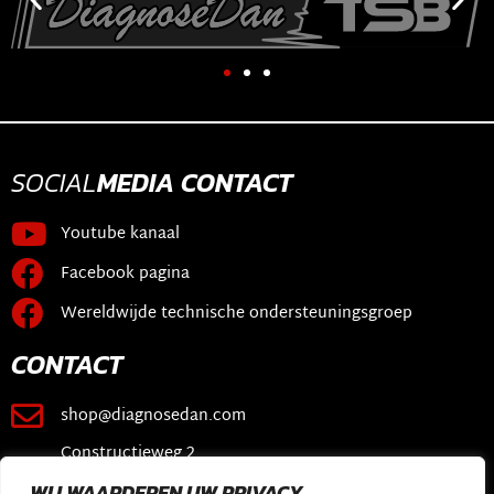
SOCIAL
MEDIA
CONTACT
Youtube kanaal
Facebook pagina
Wereldwijde technische ondersteuningsgroep
CONTACT
shop@diagnosedan.com
Constructieweg 2
3641 SB Mijdrecht
WIJ WAARDEREN UW PRIVACY