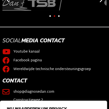
SOCIAL
MEDIA
CONTACT
Youtube kanaal
Facebook pagina
Wereldwijde technische ondersteuningsgroep
CONTACT
shop@diagnosedan.com
Constructieweg 2
3641 SB Mijdrecht
WIJ WAARDEREN UW PRIVACY