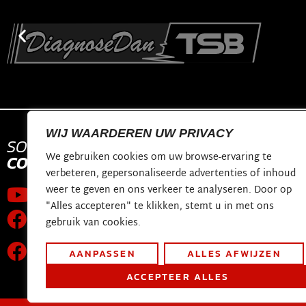
WIJ WAARDEREN UW PRIVACY
SOCIAL
MEDIA
CONTACT
We gebruiken cookies om uw browse-ervaring te
CONTACT
verbeteren, gepersonaliseerde advertenties of inhoud
shop@diagnosed
weer te geven en ons verkeer te analyseren. Door op
Youtube kanaal
Constructieweg 
"Alles accepteren" te klikken, stemt u in met ons
Facebook pagina
3641 SB Mijdrech
gebruik van cookies.
Wereldwijde technische
AANPASSEN
ALLES AFWIJZEN
ondersteuningsgroep
ACCEPTEER ALLES