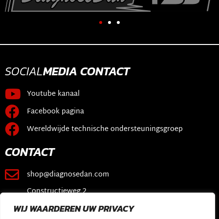
SOCIAL
MEDIA
CONTACT
Youtube kanaal
Facebook pagina
Wereldwijde technische ondersteuningsgroep
CONTACT
shop@diagnosedan.com
Constructieweg 2
3641 SB Mijdrecht
WIJ WAARDEREN UW PRIVACY