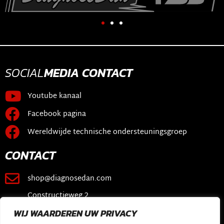
SOCIAL
MEDIA
CONTACT
Youtube kanaal
Facebook pagina
Wereldwijde technische ondersteuningsgroep
CONTACT
shop@diagnosedan.com
Constructieweg 2
3641 SB Mijdrecht
WIJ WAARDEREN UW PRIVACY