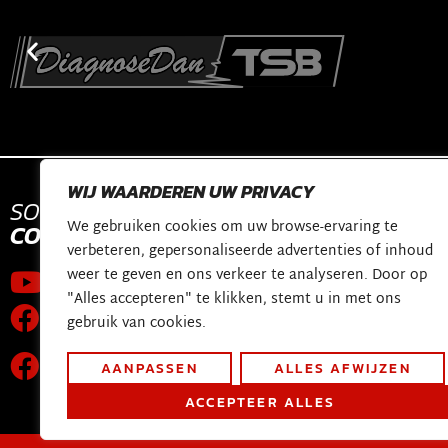
WIJ WAARDEREN UW PRIVACY
SOCIAL
MEDIA
CONTACT
We gebruiken cookies om uw browse-ervaring te
CONTACT
verbeteren, gepersonaliseerde advertenties of inhoud
shop@diagnosed
weer te geven en ons verkeer te analyseren. Door op
Youtube kanaal
Constructieweg 
"Alles accepteren" te klikken, stemt u in met ons
Facebook pagina
3641 SB Mijdrech
gebruik van cookies.
Wereldwijde technische
AANPASSEN
ALLES AFWIJZEN
ondersteuningsgroep
ACCEPTEER ALLES