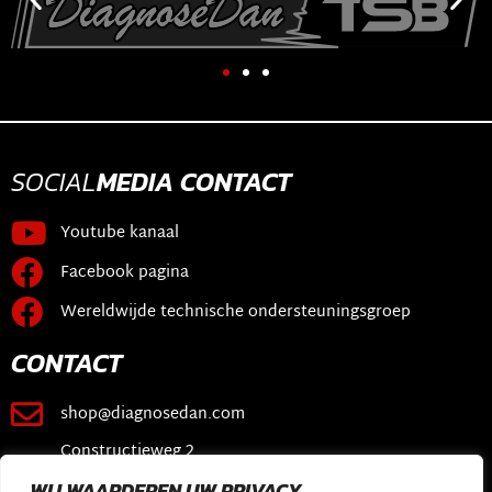
SOCIAL
MEDIA
CONTACT
Youtube kanaal
Facebook pagina
Wereldwijde technische ondersteuningsgroep
CONTACT
shop@diagnosedan.com
Constructieweg 2
3641 SB Mijdrecht
WIJ WAARDEREN UW PRIVACY