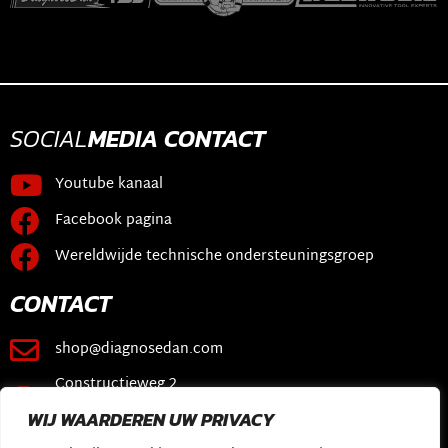
SOCIAL
MEDIA
CONTACT
Youtube kanaal
Facebook pagina
Wereldwijde technische ondersteuningsgroep
CONTACT
shop@diagnosedan.com
Constructieweg 2
3641 SB Mijdrecht
WIJ WAARDEREN UW PRIVACY