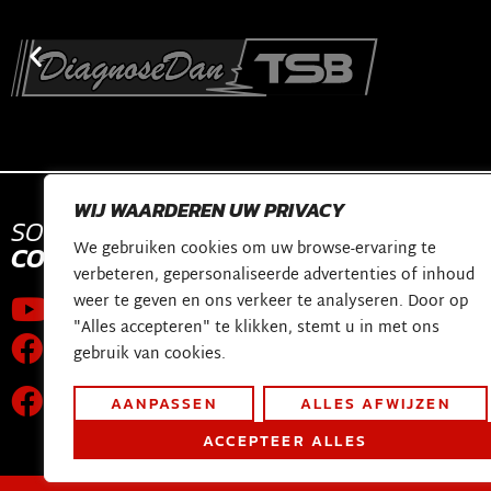
WIJ WAARDEREN UW PRIVACY
SOCIAL
MEDIA
CONTACT
We gebruiken cookies om uw browse-ervaring te
CONTACT
verbeteren, gepersonaliseerde advertenties of inhoud
shop@diagnosed
weer te geven en ons verkeer te analyseren. Door op
Youtube kanaal
Constructieweg 
"Alles accepteren" te klikken, stemt u in met ons
Facebook pagina
3641 SB Mijdrech
gebruik van cookies.
Wereldwijde technische
AANPASSEN
ALLES AFWIJZEN
ondersteuningsgroep
ACCEPTEER ALLES