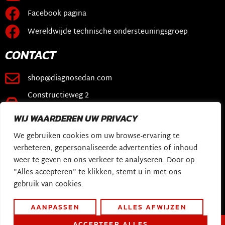
Facebook pagina
Wereldwijde technische ondersteuningsgroep
CONTACT
shop@diagnosedan.com
Constructieweg 2
3641 SB Mijdrecht
WIJ WAARDEREN UW PRIVACY
KOPPELINGEN
We gebruiken cookies om uw browse-ervaring te
verbeteren, gepersonaliseerde advertenties of inhoud
Webwinkel
weer te geven en ons verkeer te analyseren. Door op
Diagnose Dan Software
"Alles accepteren" te klikken, stemt u in met ons
gebruik van cookies.
Mijn verhaal
AANPASSEN
ALLES AFWIJZEN
ACCEPTEER ALLES