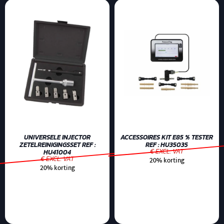
UNIVERSELE INJECTOR
ACCESSOIRES KIT E85 % TESTER
ZETELREINIGINGSSET REF :
REF : HU35035
€ EXCL. VAT
HU41004
€ EXCL. VAT
20% korting
20% korting