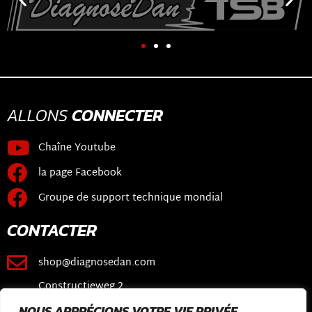
ALLONS
CONNECTER
Chaîne Youtube
la page Facebook
Groupe de support technique mondial
CONTACTER
shop@diagnosedan.com
Constructieweg 2
3641 SB Mijdrecht
NOUS APPRÉCIONS VOTRE VIE PRIVÉE