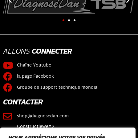
ALLONS
CONNECTER
Chaîne Youtube
la page Facebook
Groupe de support technique mondial
CONTACTER
shop@diagnosedan.com
Constructieweg 2
3641 SB Mijdrecht
NOUS APPRÉCIONS VOTRE VIE PRIVÉE