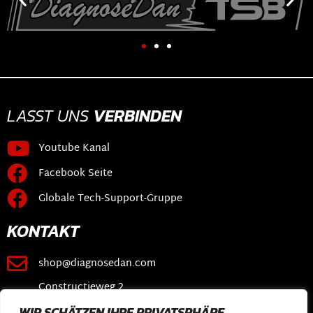
LASST UNS
VERBINDEN
Youtube Kanal
Facebook Seite
Globale Tech-Support-Gruppe
KONTAKT
shop@diagnosedan.com
Constructieweg 2
3641 SB Mijdrecht
WIR SCHÄTZEN IHRE PRIVATSPHÄRE