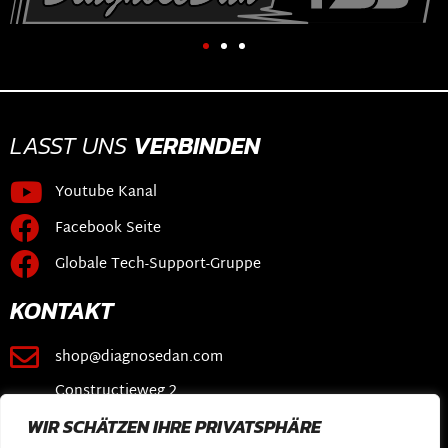
LASST UNS
VERBINDEN
Youtube Kanal
Facebook Seite
Globale Tech-Support-Gruppe
KONTAKT
shop@diagnosedan.com
Constructieweg 2
3641 SB Mijdrecht
WIR SCHÄTZEN IHRE PRIVATSPHÄRE